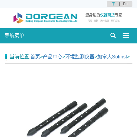
中
En
您身边的
仪器现货
专家
代理
分销
海外品牌
原厂原装
导航菜单
Toggl
navig
当前位置:
首页
>
产品中心
>
环境监测仪器
>
加拿大Solinst
>