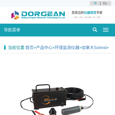
中
En
您身边的
仪器现货
专家
代理
分销
海外品牌
原厂原装
导航菜单
Toggl
navig
当前位置:
首页
>
产品中心
>
环境监测仪器
>
加拿大Solinst
>