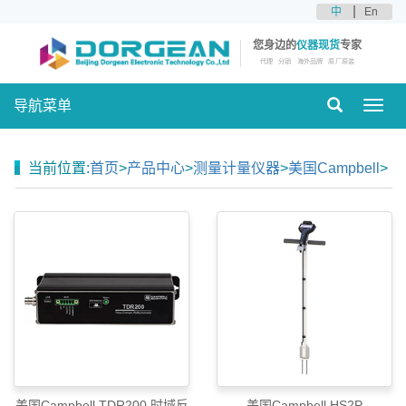
中
En
您身边的
仪器现货
专家
代理
分销
海外品牌
原厂原装
导航菜单
Toggl
navig
当前位置:
首页
>
产品中心
>
测量计量仪器
>
美国Campbell
>
美国Campbell TDR200 时域反
美国Campbell HS2P