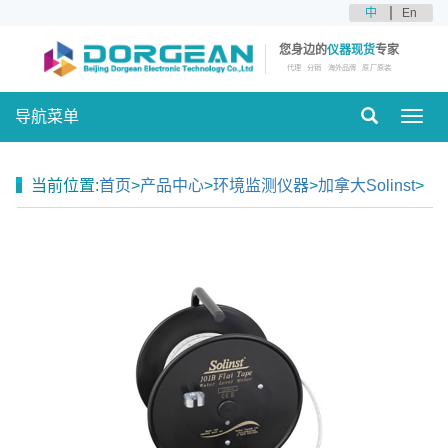
中
En
您身边的
仪器现货
专家
代理
分销
海外品牌
原厂原装
导航菜单
Toggl
navig
当前位置:
首页
>
产品中心
>
环境监测仪器
>
加拿大Solinst
>