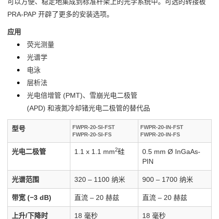
可以方便、稳定地集成到标准杆架上的光学系统中。可选的转接板
PRA-PAP 开辟了更多的安装选项。
应用
荧光测量
光谱学
电泳
层析法
光电倍增管 (PMT)、雪崩光电二极管
(APD) 和液氮冷却锗光电二极管的替代品
FWPR-20-SI-FST
FWPR-20-IN-FST
型号
FWPR-20-SI-FS
FWPR-20-IN-FS
2
光电二极管
1.1 x 1.1 mm
硅
0.5 mm Ø InGaAs-
PIN
光谱范围
320 – 1100 纳米
900 – 1700 纳米
带宽 (−3 dB)
直流 – 20 赫兹
直流 – 20 赫兹
上升/下降时
18 毫秒
18 毫秒