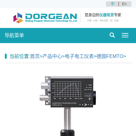
中
En
您身边的
仪器现货
专家
代理
分销
海外品牌
原厂原装
导航菜单
Toggl
navig
当前位置:
首页
>
产品中心
>
电子电工仪表
>
德国FEMTO
>