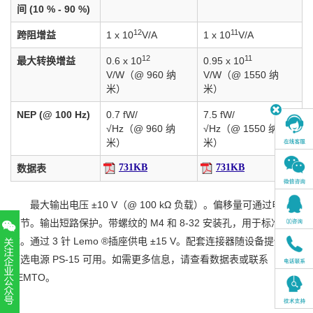
间 (10 % - 90 %)
12
11
跨阻增益
1 x 10
V/A
1 x 10
V/A
12
11
最大转换增益
0.6 x 10
0.95 x 10
V/W（@ 960 纳
V/W（@ 1550 纳
米）
米）
NEP (@ 100 Hz)
0.7 fW/
7.5 fW/
√Hz（@ 960 纳
√Hz（@ 1550 纳
米）
米）
731KB
731KB
数据表
最大输出电压 ±10 V（@ 100 kΩ 负载）。偏移量可通过电位器
调节。输出短路保护。带螺纹的 M4 和 8-32 安装孔，用于标准安装
柱。通过 3 针 Lemo ®插座供电 ±15 V。配套连接器随设备提供。
可选电源 PS-15 可用。如需更多信息，请查看数据表或联系
FEMTO。