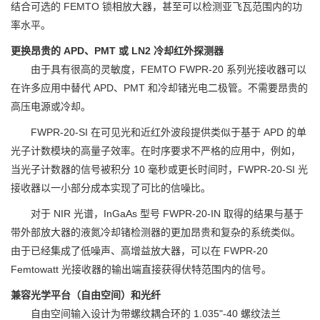
结合可选的 FEMTO 锁相放大器，甚至可以检测亚飞瓦范围内的功
率水平。
更换昂贵的 APD、PMT 或 LN2 冷却红外探测器
由于具有很高的灵敏度，FEMTO FWPR-20 系列光接收器可以
在许多应用中替代 APD、PMT 和冷却锗光电二极管。不需要昂贵的
高压电源或冷却。
FWPR-20-SI 在可见光和近红外波段提供类似于基于 APD 的单
光子计数模块的高量子效率。在时序要求不严格的应用中，例如，
当光子计数器的信号被积分 10 毫秒或更长时间时，FWPR-20-SI 光
接收器以一小部分成本实现了可比的信噪比。
对于 NIR 光谱，InGaAs 型号 FWPR-20-IN 取得的结果与基于
带外部放大器的液氮冷却锗检测器的更加昂贵和复杂的系统类似。
由于已经集成了低噪声、高增益放大器，可以在 FWPR-20
Femtowatt 光接收器的输出端直接获得伏特范围内的信号。
兼容光学平台（自由空间）和光纤
自由空间输入设计为带螺纹耦合环的 1.035"-40 螺纹法兰