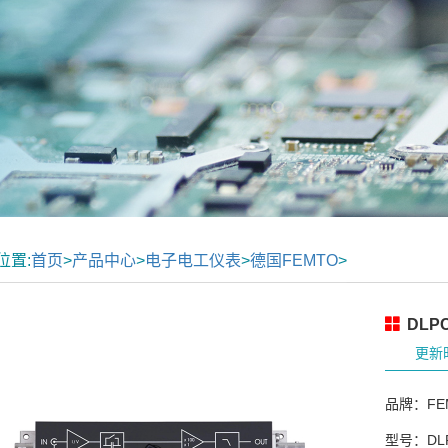
位置:
首页
>
产品中心
>
电子电工仪表
>
德国FEMTO
>
DLP
更新时
品牌：FE
型号：DLP