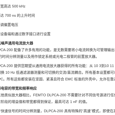
宽高达 500 kHz
达 700 ns 的上升时间
可调偏置电压
在设备端和通过数字接口进行设置
低噪声通用电流放大器
PCA-200 配备了许多有用的功能，是无数需要将小电流转换为可管理输
围的时间分辨测量以及用作锁定系统或光电二极管的前置放大器。
PCA-200 提供您期望从通用电流放大器获得的所有功能：从 10 3到10 
换 10 Hz 低通滤波器测量和可切换的交流/直流耦合。所有基本设置
PC。所有这些都安装在坚固、紧凑且符合 EMC 标准的外壳中，允许在
源电容的带宽和频率响应
他类似放大器相比，FEMTO DLPCA-200 不需要针对不同信号源
阶段的增益值和带宽都得到保证，最高可达 1 nF 的值。
于快速信号的时间分辨测量，DLPCA-200 具有特殊的“高速”模式，即