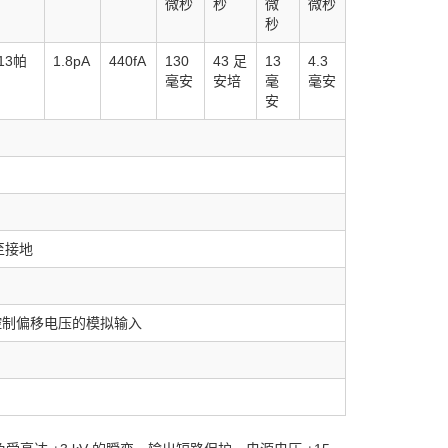
微秒
秒
微
微秒
秒
13帕
1.8pA
440fA
130
43 足
13
4.3
毫安
安培
毫
毫安
安
至接地
于控制偏移电压的模拟输入