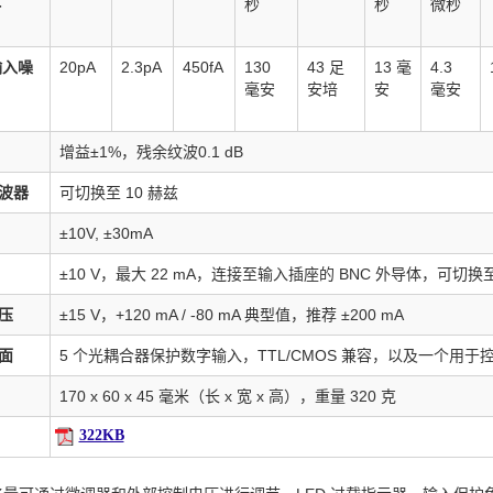
-
秒
秒
微秒
输入噪
20pA
2.3pA
450fA
130
43 足
13 毫
4.3
毫安
安培
安
毫安
增益±1%，残余纹波0.1 dB
波器
可切换至 10 赫兹
±10V, ±30mA
±10 V，最大 22 mA，连接至输入插座的 BNC 外导体，可切换
压
±15 V，+120 mA / -80 mA 典型值，推荐 ±200 mA
面
5 个光耦合器保护数字输入，TTL/CMOS 兼容，以及一个用
170 x 60 x 45 毫米（长 x 宽 x 高），重量 320 克
322KB