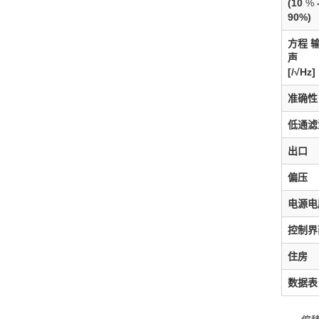
(10
%
90%)
方程 
声
[/√Hz]
准确性
低通滤
出口
偏压
电源电
控制界
住房
数据表