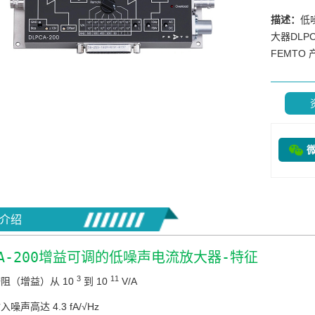
描述：
低
大器DLPC
FEMTO
介绍
CA-200增益可调的低噪声电流放大器-特征
3
11
阻（增益）从 10
到 10
V/A
入噪声高达 4.3 fA/√Hz