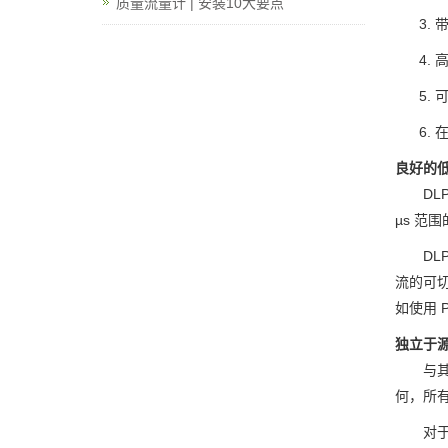
质量流量计 | 安装10大要点
带
高
良好的
DL
µs 范
DL
流的可切
如使用 
独立于
与其
何，所有
对