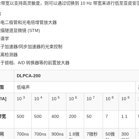
带宽以支持高灵敏度，则可以通过切换到 10 Hz 带宽来进行低至亚皮
序
光电二极管和光电倍增管放大器
描隧道显微镜 (STM)
光谱学
子加速器/同步加速器的光束控制
电离检测器
于锁相、A/D 转换器等的前置放大器
DLPCA-200
围
低噪声
3
4
5
6
7
8
9
/A]
10
10
10
10
10
10
10
 带宽
500
500
400
200
50
7
1.1
间
700ns
700ns
900ns
1.8微
7微秒
50微
300