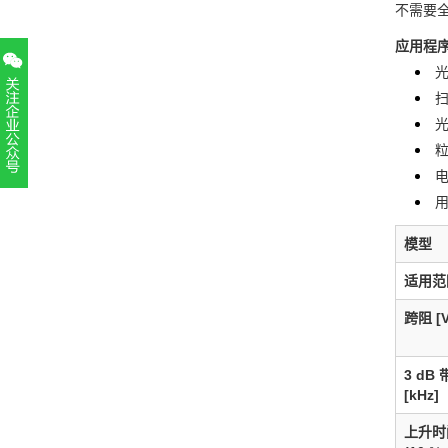
不需要全
应用程
扫
粒
扫一扫，关注官方账号
用
010-52867771
模型
适用范
跨阻 [V
3 dB
[kHz]
上升时