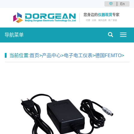
中
En
您身边的
仪器现货
专家
代理
分销
海外品牌
原厂原装
导航菜单
Toggl
navig
当前位置:
首页
>
产品中心
>
电子电工仪表
>
德国FEMTO
>