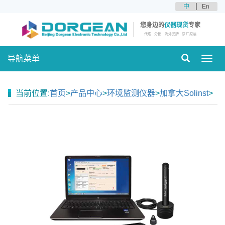
中
En
您身边的
仪器现货
专家
代理
分销
海外品牌
原厂原装
导航菜单
Toggl
navig
当前位置:
首页
>
产品中心
>
环境监测仪器
>
加拿大Solinst
>