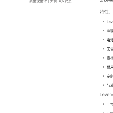
么 Lev
质量流量计 | 安装10大要点
特性
Le
准确
扫一扫，关注官方账号
电池
010-52867771
无
索
耐用
定
与液
Leve
非常