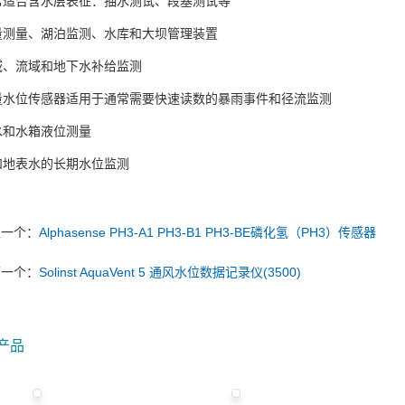
常适合含水层表征：抽水测试、段塞测试等
量测量、湖泊监测、水库和大坝管理装置
域、流域和地下水补给监测
量水位传感器适用于通常需要快速读数的暴雨事件和径流监测
水和水箱液位测量
和地表水的长期水位监测
上一个：
Alphasense PH3-A1 PH3-B1 PH3-BE磷化氢（PH3）传感器
下一个：
Solinst AquaVent 5 通风水位数据记录仪(3500)
产品