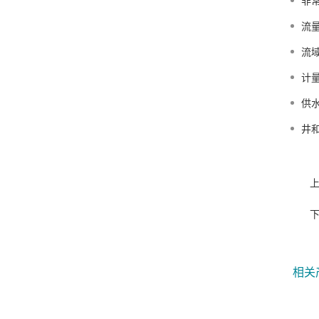
非
流
流
计
供
井
相关