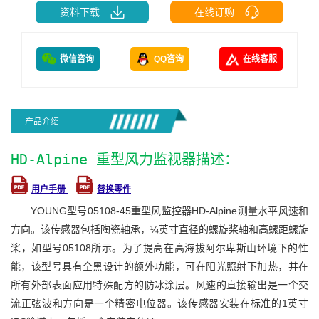
资料下载
在线订购
微信咨询
QQ咨询
在线客服
产品介绍
HD-Alpine 重型风力监视器描述：
用户手册
替换零件
YOUNG型号05108-45重型风监控器HD-Alpine测量水平风速和
方向。该传感器包括陶瓷轴承，¼英寸直径的螺旋桨轴和高螺距螺旋
桨，如型号05108所示。为了提高在高海拔阿尔卑斯山环境下的性
能，该型号具有全黑设计的额外功能，可在阳光照射下加热，并在
所有外部表面应用特殊配方的防冰涂层。风速的直接输出是一个交
流正弦波和方向是一个精密电位器。该传感器安装在标准的1英寸