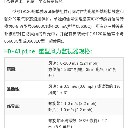
IPS管道上。包括一个安装定位环。
型号19120的单独浪涌保护组件可同时作为电缆终端的接线盒和
额外的电气瞬态浪涌保护。单独的信号调理装置可将传感器信号转
换为0-5 V(型号05608C)或4-20 mA(型号05638C)。所有这三种设备
都被密封在防风雨的外壳中，并配有安装硬件(19120型通常不与
05603C型或05631C型一起使用)。
HD-Alpine 重型风力监视器规格：
风速：0-100 m/s (224 mph)
范围：
方位角：360° 机械，355° 电气（5° 打
开）
风速：± 0.3 m/s (0.6 mph) 或读数的 1%
准确性：
风向：± 3°
螺旋桨：1.0 m/s (2.2 mph)
临界点：
叶片：1.0 m/s (2.2 mph)
螺旋桨距离常数（63% 恢复）2.7
m（8.9 英尺）