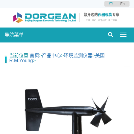
中
En
您身边的
仪器现货
专家
代理
分销
海外品牌
原厂原装
导航菜单
Toggl
navig
当前位置:
首页
>
产品中心
>
环境监测仪器
>
美国
R.M.Young
>