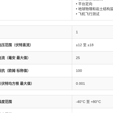
• 平台定向
• 地球物理和岩土结构
• 飞机飞行测试
1
电压范围（伏特直流）
±12 至 ±18
电流（毫安 最大值）
25
阻抗（欧姆 标称值）
100
（伏特均方根 最大值）
0.001
温度范围
-40°C 至 +80°C