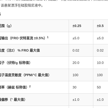
，该悬架漂浮在硅胶阻尼液中。
格
范围（g）
±0.25
±0.5
1
输出（FRO 伏特直流 ±0.5%）
±5.0
±5.0
度（注2） % FRO 最大值
0.02
0.02
子（伏特/g 标称值）
20.0
10.0
子温度灵敏度（PPM/°C 最大值）
100
100
2
频率（赫兹 标称值）
30
50
偏移（° 最大值）
±1.0
±1.0