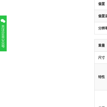
偏置
偏置温
分辨率
重量
扫一扫，关注官方账号
010-52867771
尺寸
特性