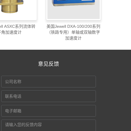
ell ASXC系列流体转
美国Jewell DXA-100/200系列
子角加速度计
（铁路专用）单轴或双轴数字
加速度计
意见反馈