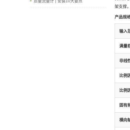
质量流量计 | 安装10大要点
架支撑
产品规
输入
满量程
非线性
比例因
比例因
固有
横向轴