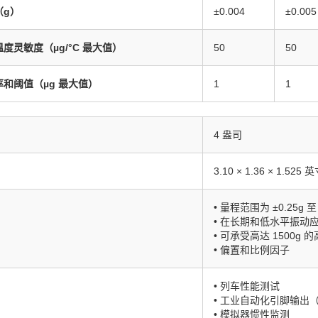
（g）
±0.004
±0.005
度灵敏度（µg/°C 最大值）
50
50
和阈值（µg 最大值）
1
1
4 盎司
3.10 × 1.36 × 1.525 
• 量程范围为 ±0.25g 至 
• 在长期和低水平振动
• 可承受高达 1500g
• 偏置和比例因子
• 列车性能测试
• 工业自动化引脚输出（
• 模拟器惯性监测