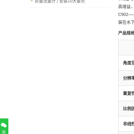
质量流量计 | 安装10大要点
高增益、
C90
装在水
产品规
角度
分辨
重复
比例因
非线