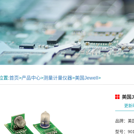
位置:
首页
>
产品中心
>
测量计量仪器
>
美国Jewell
>
美国Je
更新时
品牌：美国J
型号：901 