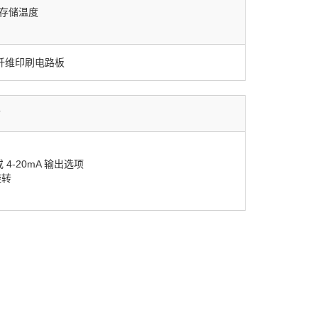
作和存储温度
纤维印刷电路板
寸
 或 4-20mA 输出选项
旋转