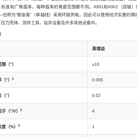
标准和广角版本，每种版本的角度范围都不同。A901和A902（双轴
2——也称为“郁金香”（单轴线）采用环路供电，因此可以使用经济实惠的
下压力壳体、测井工具、钻井设备及许多其他设备中。
格
高增益
范围（°）
±10
1
率（°）
0.005
性（°）
0.02
2
子（°/V）
4
3
性度（%）
1