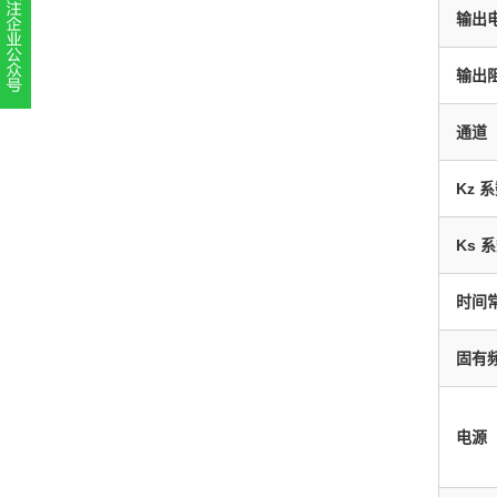
输出
输出
扫一扫，关注官方账号
通道
010-52867771
Kz 
Ks 
时间
固有
电源