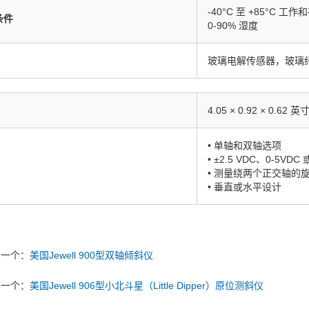
-40°C 至 +85°C 工
条件
0-90% 湿度
玻璃电解传感器，玻璃
4.05 × 0.92 × 0.62 英
• 单轴和双轴选项
• ±2.5 VDC、0-5VDC
• 测量绕两个正交轴的
• 垂直或水平设计
上一个：
美国Jewell 900型双轴倾斜仪
下一个：
美国Jewell 906型小北斗星（Little Dipper）原位测斜仪