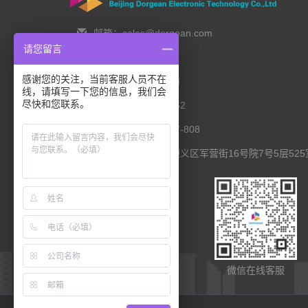
邮箱：sales@dorgean.com
请您留言
邮编：100088
感谢您的关注，当前客服人员不在
电话：0l0-5286777I
线，请填写一下您的信息，我们会
尽快和您联系。
手机：138 1111 I452
传真：0I0-8235l027-808
联系地址：北京市顺义区军营街16号院7号5层525
扫码查看移动端
微信在线客服