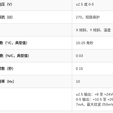
电压（V）
±2.5 或 0-5
阻抗（Ω）
270，短路保护
X 倾斜、Y 倾斜、温度
系数（°/C，典型值）
10-20 角秒
系数（%/C，典型值）
0.03
常数（秒）
0.15
频率（Hz）
10
±2.5 输出：+8 至 +24
0-5 输出：+10.5 至 +26
7mA，最大纹波 250