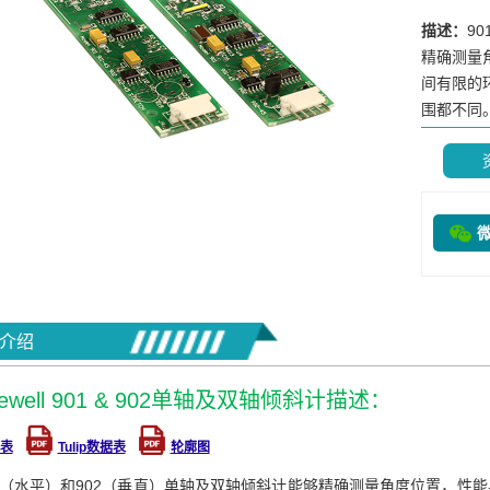
描述：
9
精确测量
间有限的
围都不同。A
介绍
ewell 901 & 902单轴及双轴倾斜计描述：
表
Tulip数据表
轮廓图
号（水平）和902（垂直）单轴及双轴倾斜计能够精确测量角度位置，性