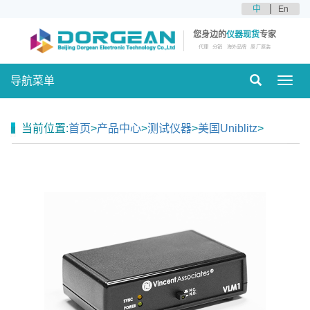
中
En
您身边的
仪器现货
专家
代理
分销
海外品牌
原厂原装
导航菜单
Toggl
navig
当前位置:
首页
>
产品中心
>
测试仪器
>
美国Uniblitz
>