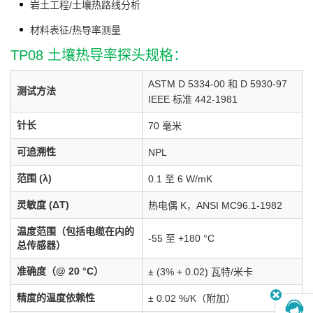
岩土工程/土壤热路线分析
材料表征/热导率测量
TP08 土壤热导率探头规格：
ASTM D 5334-00 和 D 5930-97
测试方法
IEEE 标准 442-1981
针长
70 毫米
可追溯性
NPL
范围 (λ)
0.1 至 6 W/mK
灵敏度 (ΔT)
热电偶 K，ANSI MC96.1-1982
温度范围（包括电缆在内的
-55 至 +180 °C
总传感器）
准确度（@ 20 °C）
± (3% + 0.02) 瓦特/米卡
精度的温度依赖性
± 0.02 %/K（附加）