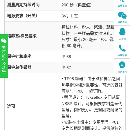
测量周期持续时间
200 秒（典型值）
电源要求（开关）
3V，1 瓦
颗粒材料、粉末、浆液、凝胶、糊
状物。一些样品需要预钻孔。样品
培养基/样品要求
尺寸：最小 20 毫米半径。最小体
积 80 毫升。
保护针和底座
IP 68
保护总传感器
IP 67
扫一扫，关注官方账号
• TP08 容器：由于碱和样品之间
010-52867771
热平衡的相对重要性，可选的容器
可以与TP08 一起订购。
• 替代设计：Hukseflux 专门从事
NSSP 设计。可根据要求制造替代
选项
型号，例如更小、更坚固或耐温的
型号。
• 安装在土壤中：专用型号TP01
专为长期监测而设计。提供单独的