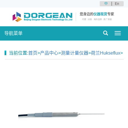
中
En
您身边的
仪器现货
专家
代理
分销
海外品牌
原厂原装
导航菜单
Toggl
navig
当前位置:
首页
>
产品中心
>
测量计量仪器
>
荷兰Hukseflux
>