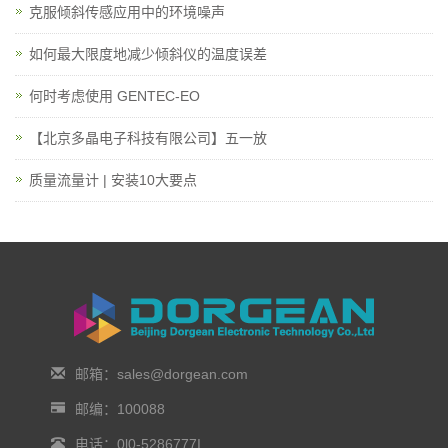
克服倾斜传感应用中的环境噪声
如何最大限度地减少倾斜仪的温度误差
何时考虑使用 GENTEC-EO
【北京多晶电子科技有限公司】五一放
质量流量计 | 安装10大要点
邮箱：sales@dorgean.com
邮编：100088
电话：0l0-5286777I