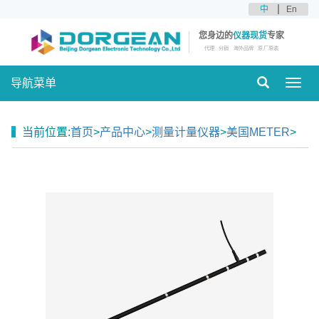
中
En
您身边的
仪器现货
专家
代理
分销
海外品牌
原厂原装
导航菜单
Toggl
navig
当前位置:
首页
>
产品中心
>
测量计量仪器
>
美国METER
>