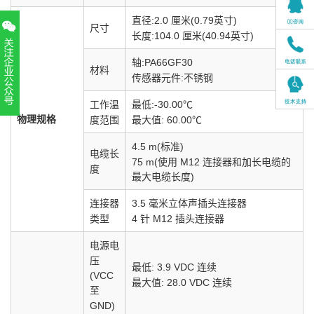
直径:2.0 厘米(0.79英寸)
尺寸
长度:104.0 厘米(40.94英寸)
轴:PA66GF30
材料
传感器元件:不锈钢
工作温
最低:-30.00℃
扫一扫，关注官方账号
物理规格
度范围
最大值: 60.00℃
010-52867771
4.5 m(标准)
电缆长
75 m(使用 M12 连接器和加长电缆的
度
最大电缆长度)
连接器
3.5 毫米立体声插头连接器
类型
4 针 M12 插头连接器
电源电
压
最低: 3.9 VDC 连续
(VCC
最大值: 28.0 VDC 连续
至
GND)