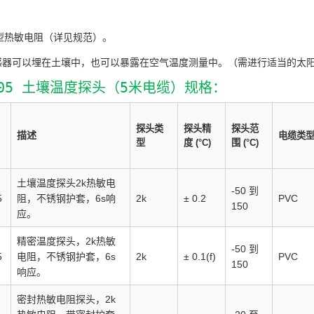
K型热敏电阻（详见规范）。
感器可以埋在土壤中，也可以暴露在空气温度测量中。（需进行适当的太
-05 土壤温度探头（5米电缆）规格：
探头类
探头精
探头范
描述
电缆类
型
度 (°C)
围 (°C)
土壤温度探头2k热敏电
-50 到
阻，不锈钢护套，6s响
5
2k
± 0.2
PVC
150
应。
精密温度探头，2k热敏
-50 到
电阻，不锈钢护套，6s
5
2k
± 0.1(f)
PVC
150
响应。
密封热敏电阻探头，2k