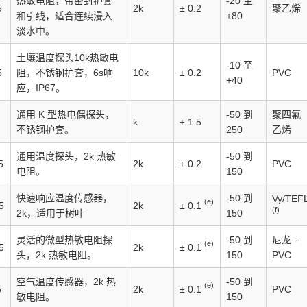
热敏电阻，带密封护套
-20 至
5
2k
± 0.2
聚乙烯
和引线，适合连续浸入
+80
淡水中。
土壤温度探头10k热敏电
-10 至
阻，不锈钢护套，6s响
5
10k
± 0.2
PVC
+40
应，IP67。
通用 K 型热电偶探头，
-50 到
聚四氟
k
± 1.5
不锈钢护套。
250
乙烯
通用温度探头，2k 热敏
-50 到
5
2k
± 0.2
PVC
电阻。
150
快速响应温度传感器，
-50 到
Vy/TEF
(e)
5
2k
± 0.1
(f)
2k，适用于树叶
150
灵活的微型热敏电阻探
-50 到
尼龙 -
(e)
5
2k
± 0.1
头，2k 热敏电阻。
150
PVC
空气温度传感器，2k 热
-50 到
(e)
5
2k
± 0.1
PVC
敏电阻。
150