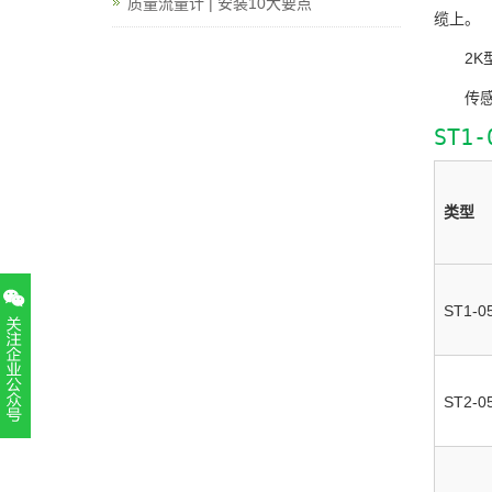
质量流量计 | 安装10大要点
缆上。
2
传
ST1
类型
ST1-0
ST2-0
扫一扫，关注官方账号
010-52867771