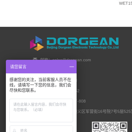
WET
邮箱：sales@dorgean.com
请您留言
邮编：100088
感谢您的关注，当前客服人员不在
电话：0l0-5286777I
线，请填写一下您的信息，我们会
尽快和您联系。
手机：138 1111 I452
传真：0I0-8235l027-808
联系地址：北京市顺义区军营街16号院7号5层525