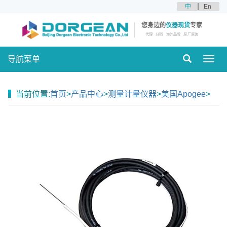
中
En
您身边的
仪器现货
专家
代理
分销
海外品牌
原厂原装
导航菜单
Toggl
navig
当前位置:
首页
>
产品中心
>
测量计量仪器
>
美国Apogee
>