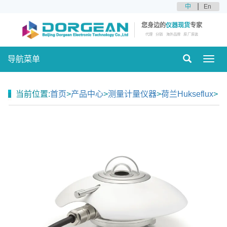
中
En
您身边的
仪器现货
专家
代理
分销
海外品牌
原厂原装
导航菜单
Toggl
navig
当前位置:
首页
>
产品中心
>
测量计量仪器
>
荷兰Hukseflux
>