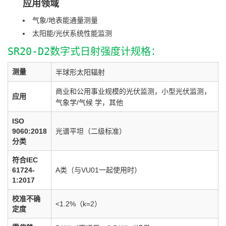
应用领域
气象/地表能通量测量
太阳能/光伏系统性能监测
SR20-D2数字式日射强度计规格：
测量
半球形太阳辐射
商业和公用事业规模的光伏监测，小型光伏监测，
应用
气象学/气候 学，其他
ISO
9060:2018
光谱平坦（二级标准）
分类
符合IEC
61724-
A类（与VU01一起使用时）
1:2017
校准不确
<1.2%（k=2）
定度