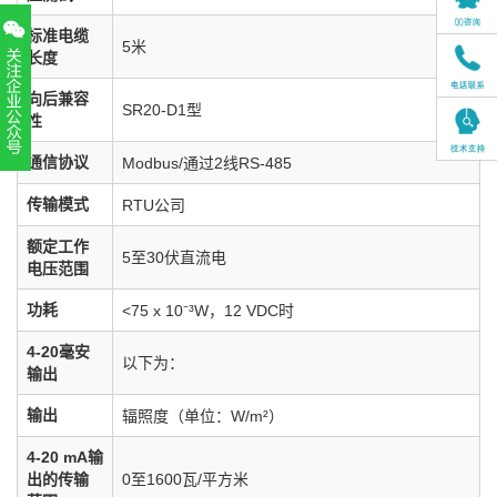
标准电缆
5米
长度
向后兼容
SR20-D1型
性
通信协议
Modbus/通过2线RS-485
扫一扫，关注官方账号
010-52867771
传输模式
RTU公司
额定工作
5至30伏直流电
电压范围
功耗
<75 x 10⁻³W，12 VDC时
4-20毫安
以下为：
输出
输出
辐照度（单位：W/m²）
4-20 mA输
出的传输
0至1600瓦/平方米