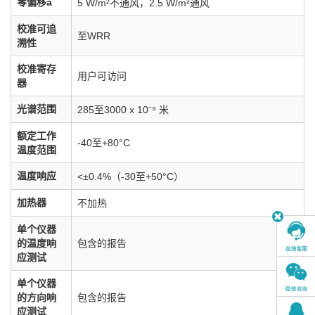
零偏移a
5 W/m²不通风，2.5 W/m²通风
校准可追
至WRR
溯性
校准寄存
用户可访问
器
光谱范围
285至3000 x 10⁻⁹ 米
额定工作
-40至+80°C
温度范围
温度响应
<±0.4%（-30至+50°C）
加热器
不加热
单个仪器
的温度响
包含的报告
应测试
单个仪器
的方向响
包含的报告
应测试