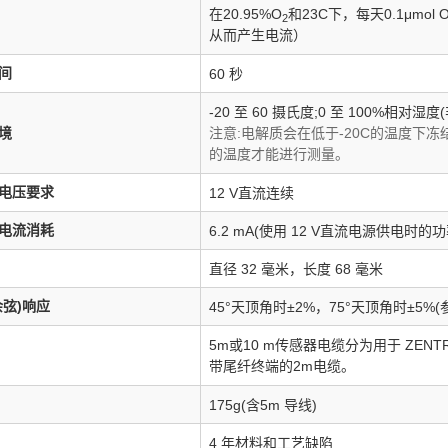
在20.95%O
和23C下，每天0.1μmol 
2
从而产生电流）
间
60 秒
-20 至 60 摄氏度;0 至 100%相对湿度(
境
注意:电解质会在低于-20C的温度下
的温度才能进行测量。
电压要求
12 V直流连续
电流消耗
6.2 mA(使用 12 V直流电源供电时的功
直径 32 毫米，长度 68 毫米
余弦)响应
45°天顶角时±2%，75°天顶角时±5%
5m或10 m传感器电缆分为用于 ZENT
带尾纤终端的2m电缆。
175g(含5m 导线)
4 年材料和工艺缺陷