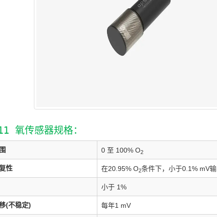
411 氧传感器规格：
围
0 至 100% O
2
复性
在20.95% O
条件下，小于0.1% mV
2
小于 1%
移(不稳定)
每年1 mV