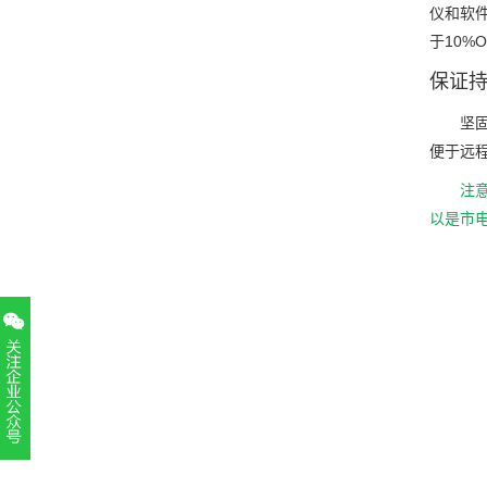
仪和软
于10%O
保证
坚
便于远
注
以是市
扫一扫，关注官方账号
010-52867771