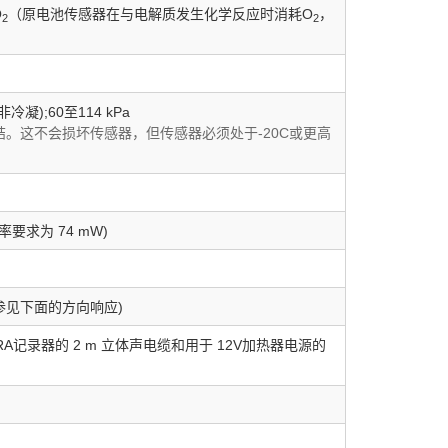
O
（原电池传感器在与电解质发生化学反应时消耗O
，
2
2
非冷凝);60至114 kPa
冻结。这不会损坏传感器，但传感器必须处于-20C或更高
率要求为 74 mW)
(参见下面的方向响应)
RA记录器的 2 m 立体声电缆和用于 12V加热器电源的