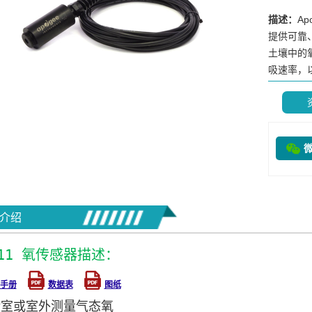
描述：
A
提供可靠
土壤中的
吸速率，以
介绍
411 氧传感器描述：
手册
数据表
图纸
验室或室外测量气态氧