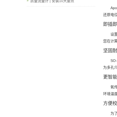
质量流量计 | 安装10大要点
A
还原电
即插即
设
您在计
坚固
S
为多孔
更智
氧
环境温
方便
为