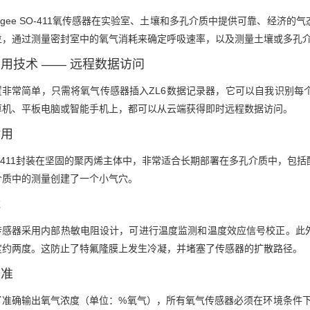
pogee SO-411氧传感器在实验室、土壤和多孔介质中提供可靠、经
位，通过测量密封室中的氧气消耗来确定呼吸速率，以及测量土壤或多孔
用技术 —— 远程数据访问
置非常简单，只需将氧气传感器插入ZL6数据记录器，它可以自我识别每
算机、平板电脑或智能手机上，都可以从云端获得即时远程数据访问。
耐用
O-411封装在坚固的聚丙烯主体中，非常适合长期部署在多孔介质中，包
介质中的测量创建了一个小气穴。
能
传感器采用内部热敏电阻设计，可进行温度监测和温度效应信号校正。此
度约两度。这防止了特氟隆膜上发生冷凝，并堵塞了传感器的扩散路径。
校准
了准确输出氧气浓度（单位：%氧气），所有氧气传感器必须在环境条件下在安