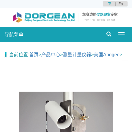
中
En
您身边的
仪器现货
专家
代理
分销
海外品牌
原厂原装
导航菜单
Toggl
navig
当前位置:
首页
>
产品中心
>
测量计量仪器
>
美国Apogee
>