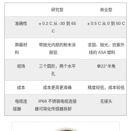
研究型
商业型
准确性
± 0.2 C 从 -30 到 65
± 0.5 C 从 0 到 50 C
C
屏蔽材
带抛光内部的粉末涂
坚固、抛光、抗紫外
料
层铝
线的 ASA 塑料
视场
三个圆形，两个水平
单22°半角
孔
成本
成本更高更准确
精度较低，成本较低
电缆连
IP68 不锈钢电缆连接
无接头
接器
器可简化传感器拆卸