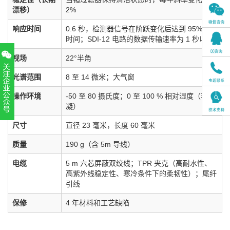
漂移）
2%
响应时间
0.6 秒，检测器信号在阶跃变化后达到 95% 的
时间；SDI-12 电路的数据传输速率为 1 秒以上
视场
22°半角
光谱范围
8 至 14 微米；大气窗
操作环境
-50 至 80 摄氏度；0 至 100 % 相对湿度（非冷
凝）
扫一扫，关注官方账号
尺寸
直径 23 毫米，长度 60 毫米
010-52867771
质量
190 g（含 5m 导线）
电缆
5 m 六芯屏蔽双绞线；TPR 夹克（高耐水性、
高紫外线稳定性、寒冷条件下的柔韧性）；尾纤
引线
保修
4 年材料和工艺缺陷