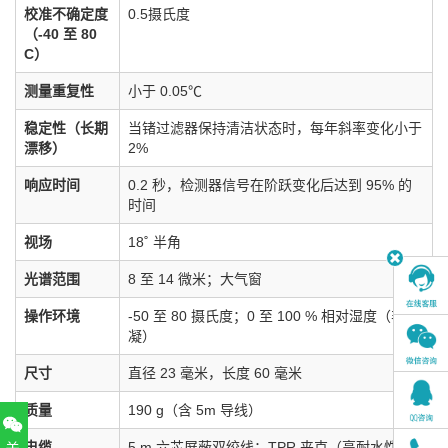
校准不确定度
0.5摄氏度
（-40 至 80
C）
测量重复性
小于 0.05℃
稳定性（长期
当锗过滤器保持清洁状态时，每年斜率变化小于
漂移）
2%
响应时间
0.2 秒，检测器信号在阶跃变化后达到 95% 的
时间
视场
18˚ 半角
光谱范围
8 至 14 微米；大气窗
操作环境
-50 至 80 摄氏度；0 至 100 % 相对湿度（非冷
凝）
尺寸
直径 23 毫米，长度 60 毫米
质量
190 g（含 5m 导线）
电缆
5 m 六芯屏蔽双绞线；TPR 夹克（高耐水性、