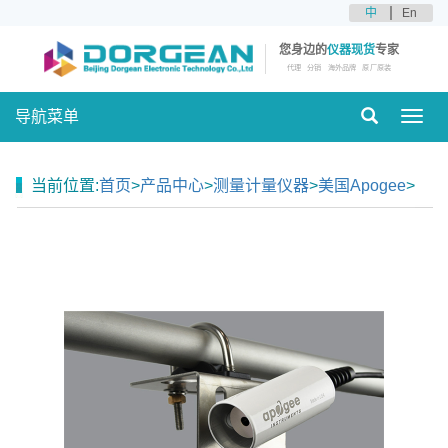
中
En
您身边的
仪器现货
专家
代理
分销
海外品牌
原厂原装
导航菜单
Toggl
navig
当前位置:
首页
>
产品中心
>
测量计量仪器
>
美国Apogee
>