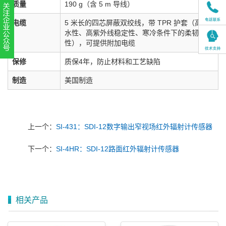
质量
190 g（含 5 m 导线）
电缆
5 米长的四芯屏蔽双绞线，带 TPR 护套（高防
水性、高紫外线稳定性、寒冷条件下的柔韧
性），可提供附加电缆
扫一扫，关注官方账号
保修
质保4年，防止材料和工艺缺陷
010-52867771
制造
美国制造
上一个：
SI-431：SDI-12数字输出窄视场红外辐射计传感器
下一个：
SI-4HR：SDI-12路面红外辐射计传感器
相关产品