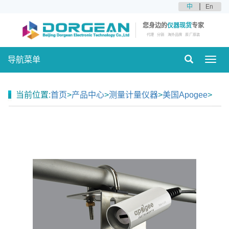
中
En
您身边的
仪器现货
专家
代理
分销
海外品牌
原厂原装
导航菜单
Toggl
navig
当前位置:
首页
>
产品中心
>
测量计量仪器
>
美国Apogee
>