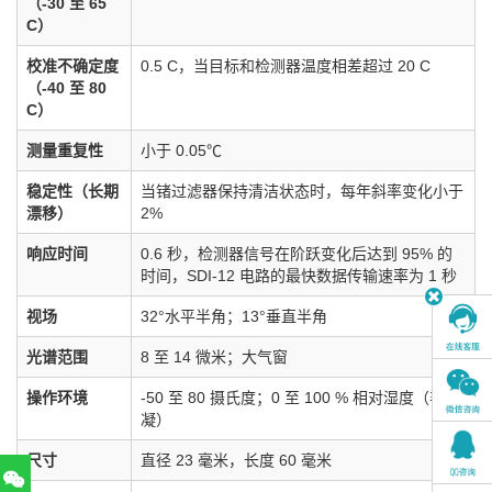
（-30 至 65
C）
校准不确定度
0.5 C，当目标和检测器温度相差超过 20 C
（-40 至 80
C）
测量重复性
小于 0.05℃
稳定性（长期
当锗过滤器保持清洁状态时，每年斜率变化小于
漂移）
2%
响应时间
0.6 秒，检测器信号在阶跃变化后达到 95% 的
时间，SDI-12 电路的最快数据传输速率为 1 秒
视场
32°水平半角；13°垂直半角
光谱范围
8 至 14 微米；大气窗
操作环境
-50 至 80 摄氏度；0 至 100 % 相对湿度（非冷
凝）
尺寸
直径 23 毫米，长度 60 毫米