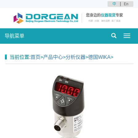
中
En
您身边的
仪器现货
专家
代理
分销
海外品牌
原厂原装
导航菜单
Toggl
navig
当前位置:
首页
>
产品中心
>
分析仪器
>
德国WIKA
>