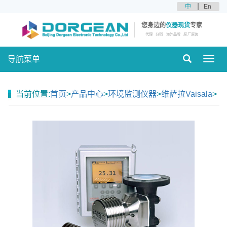
中
En
您身边的
仪器现货
专家
代理
分销
海外品牌
原厂原装
导航菜单
Toggl
navig
当前位置:
首页
>
产品中心
>
环境监测仪器
>
维萨拉Vaisala
>