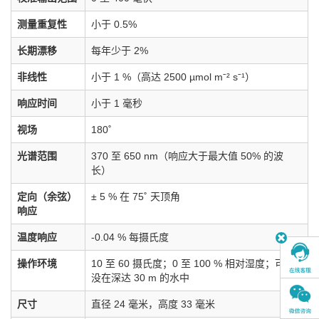
测量重复性
小于 0.5%
长期漂移
每年少于 2%
非线性
小于 1 %（高达 2500 µmol mˉ² sˉ¹）
响应时间
小于 1 毫秒
视场
180˚
光谱范围
370 至 650 nm（响应大于最大值 50% 的波
长）
定向（余弦）
± 5 % 在 75˚ 天顶角
响应
温度响应
-0.04 % 每摄氏度
操作环境
10 至 60 摄氏度；0 至 100 % 相对湿度；可浸
没在深达 30 m 的水中
尺寸
直径 24 毫米，高度 33 毫米