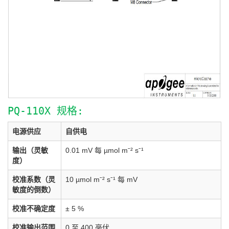
PQ-110X 规格:
电源供应
自供电
输出（灵敏
0.01 mV 每 µmol mˉ² sˉ¹
度）
校准系数（灵
10 µmol mˉ² sˉ¹ 每 mV
敏度的倒数）
校准不确定度
± 5 %
校准输出范围
0 至 400 毫伏