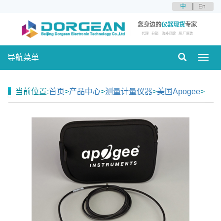
中
En
您身边的
仪器现货
专家
代理
分销
海外品牌
原厂原装
导航菜单
Toggl
navig
当前位置:
首页
>
产品中心
>
测量计量仪器
>
美国Apogee
>