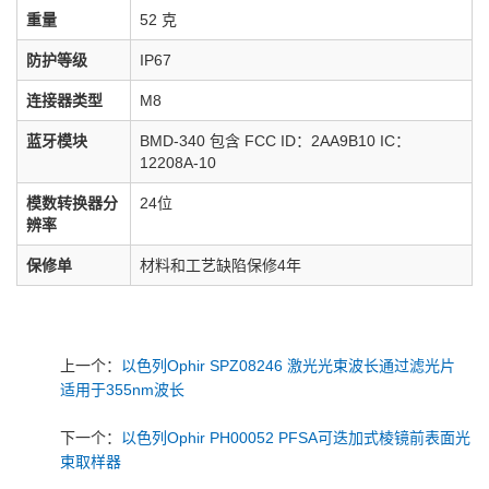
重量
52 克
防护等级
IP67
连接器类型
M8
蓝牙模块
BMD-340 包含 FCC ID：2AA9B10 IC：
12208A-10
模数转换器分
24位
辨率
保修单
材料和工艺缺陷保修4年
上一个：
以色列Ophir SPZ08246 激光光束波长通过滤光片
适用于355nm波长
下一个：
以色列Ophir PH00052 PFSA可迭加式棱镜前表面光
束取样器