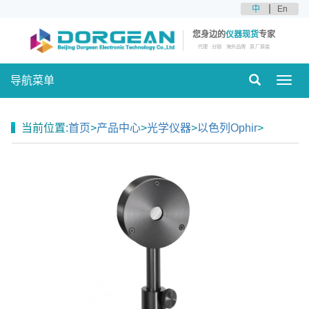
中
En
您身边的
仪器现货
专家
代理
分销
海外品牌
原厂原装
导航菜单
Toggl
navig
当前位置:
首页
>
产品中心
>
光学仪器
>
以色列Ophir
>