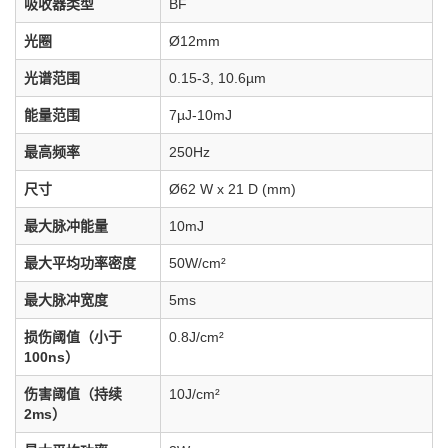
吸收器类型
BF
光圈
Ø12mm
光谱范围
0.15-3, 10.6µm
能量范围
7µJ-10mJ
最高频率
250Hz
尺寸
Ø62 W x 21 D (mm)
最大脉冲能量
10mJ
最大平均功率密度
50W/cm²
最大脉冲宽度
5ms
损伤阈值（小于
0.8J/cm²
100ns）
伤害阈值（持续
10J/cm²
2ms）