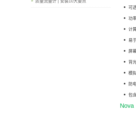
质量流量计 | 安装10大要点
可选
功
计
易
屏
背
模
防
包含
Nov