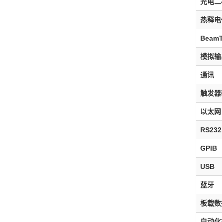
光电二
热释电
Beam
模拟输
通讯
触发器
以太网
RS232
GPIB
USB
蓝牙
板载数
自动化