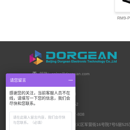
RM9-
邮箱：sales@dorgean.com
请您留言
邮编：100088
感谢您的关注，当前客服人员不在
电话：0l0-5286777I
线，请填写一下您的信息，我们会
尽快和您联系。
手机：138 1111 I452
传真：0I0-8235l027-808
联系地址：北京市顺义区军营街16号院7号5层525