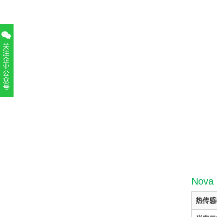
扫一扫，关注官方账号
010-52867771
Nov
热传感