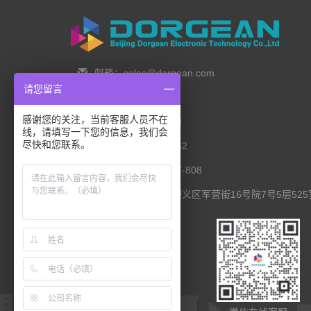
邮箱：sales@dorgean.com
请您留言
邮编：100088
感谢您的关注，当前客服人员不在
电话：0l0-5286777I
线，请填写一下您的信息，我们会
尽快和您联系。
手机：138 1111 I452
传真：0I0-8235l027-808
联系地址：北京市顺义区军营街16号院7号5层525