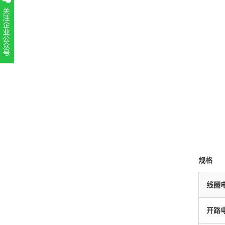
扫一扫，关注官方账号
010-52867771
规格
线圈
开路