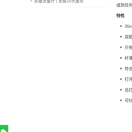
质量流量计 | 安装10大要点
成到任何
特性
35
双
只
纤
符合
打开
总打
可