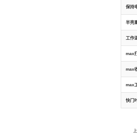
保持
半壳
工作
max
max
max
快门