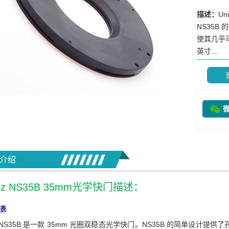
描述：
Un
NS35
使其几乎可
英寸...
介绍
litz NS35B 35mm光学快门描述：
表
litz NS35B 是一款 35mm 光圈双稳态光学快门。NS35B 的简单