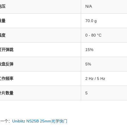
电压
N/A
重量
70.0 g
温度
0 - 80 °C
打开弹跳
15%
收盘反弹
5%
工作频率
2 Hz / 5 Hz
叶片数量
5
上一个：
Uniblitz NS25B 25mm光学快门