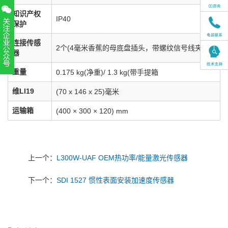
知识产权
IP40
保护
连接传感
2个(4毫米香蕉的母底盘插头，带螺纹信号线夹)
器
重量
0.175 kg(净重)/ 1.3 kg(带手提箱
扫一扫，关注官方账号
010-52867771
维LI19
(70 x 146 x 25)毫米
运输箱
(400 × 300 × 120) mm
上一个：
L300W-UAF OEM热功率/能量激光传感器
下一个：
SDI 1527 惯性表面安装加速度传感器