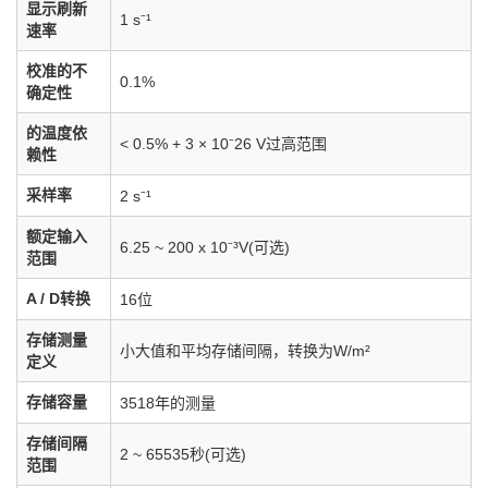
显示刷新
1 s⁻¹
速率
校准的不
0.1%
确定性
的温度依
< 0.5% + 3 × 10⁻26 V过高范围
赖性
采样率
2 s⁻¹
额定输入
6.25 ~ 200 x 10⁻³V(可选)
范围
A / D转换
16位
存储测量
小大值和平均存储间隔，转换为W/m²
定义
存储容量
3518年的测量
存储间隔
2 ~ 65535秒(可选)
范围