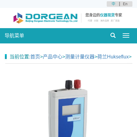
中
En
您身边的
仪器现货
专家
代理
分销
海外品牌
原厂原装
导航菜单
Toggl
navig
当前位置:
首页
>
产品中心
>
测量计量仪器
>
荷兰Hukseflux
>