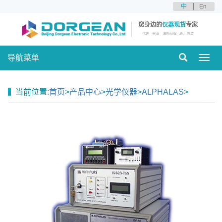
中
En
您身边的
仪器现货
专家
代理
分销
海外品牌
原厂原装
导航菜单
Toggl
navig
当前位置:
首页
>
产品中心
>
光学仪器
>
ALPHALAS
>