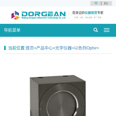
中
En
您身边的
仪器现货
专家
代理
分销
海外品牌
原厂原装
导航菜单
Toggl
navig
当前位置:
首页
>
产品中心
>
光学仪器
>
以色列Ophir
>