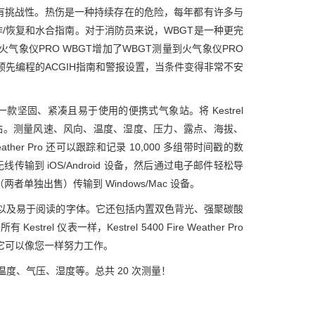
有挑战性。热伤是一种持续存在的危险，每年都有许多与
作/恢复和水合指南。对于消防员来说，WBGT是一种更完
气象仪PRO WBGT增加了WBGT测量到火气象仪PRO
预先编程的ACGIH指南和警报设置，当条件变得非常不安
BGT 也是一款坚固、紧凑且易于使用的便携式气象站。将 Kestrel
测站。测量风速、风向、温度、湿度、压力、露点、海拔、
ather Pro 还可以跟踪和记录 10,000 多组带时间戳的数
无线传输到 iOS/Android 设备，然后通过电子邮件轻松导
缆（两者单独出售）传输到 Windows/Mac 设备。
比度显示屏以及易于阅读的字体。它还包括内置双色背光、强聚碳酸
rel 仪表一样，Kestrel 5400 Fire Weather Pro
它可以像您一样努力工作。
温度、气压、湿度等。总共 20 次测量！