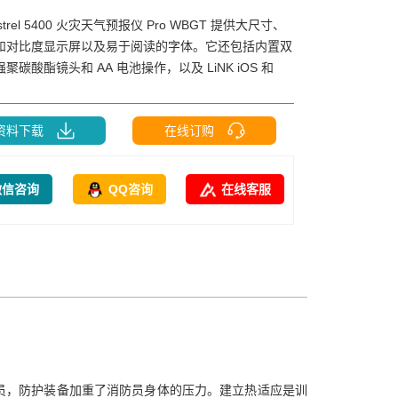
strel 5400 火灾天气预报仪 Pro WBGT 提供大尺寸、
和对比度显示屏以及易于阅读的字体。它还包括内置双
聚碳酸酯镜头和 AA 电池操作，以及 LiNK iOS 和
资料下载
在线订购
微信咨询
QQ咨询
在线客服
员，防护装备加重了消防员身体的压力。建立热适应是训