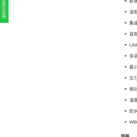
跌落
适用
扫一扫，关注官方账号
集
010-52867771
直观
Li
多
最小
压
相
温
防水
WB
规格