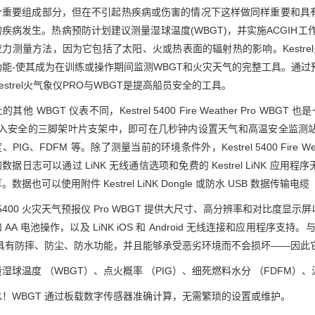
个重要组成部分，但在不引起热疾病或伤害的情况下这样做同样重要和具
疾病发生。热病预防计划建议测量湿球温度(WBGT)，并实施ACGIH工
力测量方法，因为它包括了太阳、火或热表面的辐射热的影响。Kestrel火
能-使其成为在训练或操作期间监测WBGT和火灾天气的完整工具。通过
estrel火气象仪PRO与WBGT是提高船员安全的工具。
其他 WBGT 仪表不同，Kestrel 5400 Fire Weather Pro W
0 夹入安全的三脚架叶片支架中，即可在几秒钟内设置天气和高温安全监
PIG、FDFM 等。除了测量当前的环境条件外，Kestrel 5400 Fire We
数据日志可以通过 LiNK 无线通信选项和免费的 Kestrel LiNK 应用程序
数据也可以使用附件 Kestrel LiNK Dongle 或防水 USB 数据传输电
rel 5400 火灾天气预报仪 Pro WBGT 提供大尺寸、高分辨率和对
AA 电池操作，以及 LiNK iOS 和 Android 无线连接和应用程序支持。与所有 Kest
T 具有防摔、防尘、防水功能，并且能够承受恶劣环境而不会损坏——因此
湿球温度 （WBGT）、点火概率 （PIG）、细死燃料水分 （FDFM）、
水！WBGT 通过板载数字传感器准确计算，无需繁琐的设置或维护。