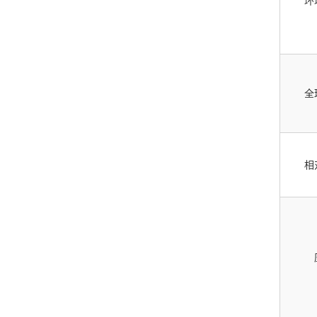
环
全
相