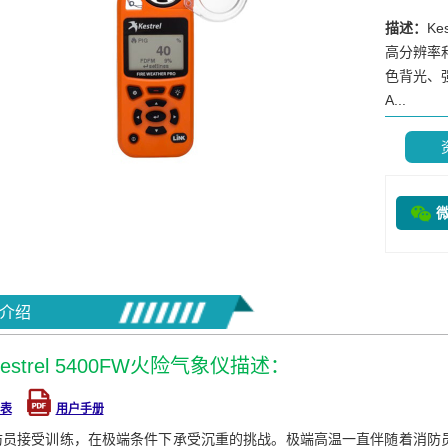
描述：
Ke
高分辨率
色背光、强
A...
介绍
estrel 5400FW火险气象仪描述：
表
用户手册
防员接受训练，在极端条件下承受沉重的挑战。极端高温一直伴随着消防