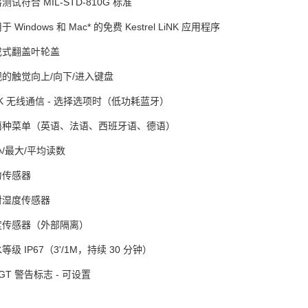
测试符合 MIL-STD-810G 标准
于 Windows 和 Mac* 的免费 Kestrel LiNK 应用程序
成式翻盖叶轮盖
的触觉向上/向下/进入键盘
NK 无线通信 - 选择选项时（低功耗蓝牙）
语种菜单（英语、法语、西班牙语、德语）
/最大/平均读数
力传感器
对湿度传感器
度传感器（外部隔离）
等级 IP67（3'/1M，持续 30 分钟）
GT 警告标志 - 可设置