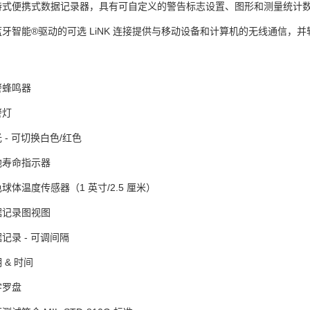
持式便携式数据记录器，具有可自定义的警告标志设置、图形和测量统计
蓝牙智能®驱动的可选 LiNK 连接提供与移动设备和计算机的无线通信，
警蜂鸣器
警灯
 - 可切换白色/红色
池寿命指示器
球体温度传感器（1 英寸/2.5 厘米）
据记录图视图
记录 - 可调间隔
 & 时间
字罗盘