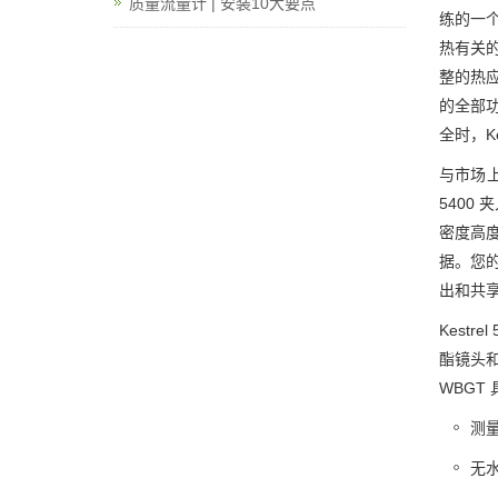
质量流量计 | 安装10大要点
练的一
热有关的
整的热应
的全部功
全时，K
与市场上的
540
密度高度、
据。您的
出和共享。
Kest
酯镜头和 
WBG
测量
无