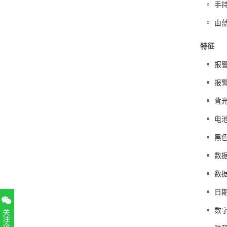
手
由
特征
报
报
背光
电
黑色
数
数据
日期
数