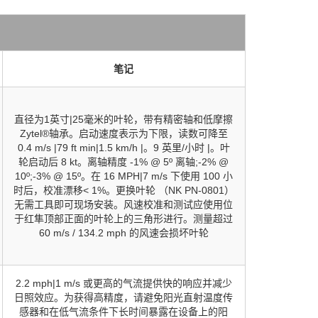
笔记
直径为1英寸|25毫米的叶轮，带有精密轴和低摩擦
Zytel®轴承。启动速度表示为下限，读数可降至
0.4 m/s |79 ft min|1.5 km/h |。9 英里/小时 |。叶
轮启动后 8 kt。离轴精度 -1% @ 5º 离轴;-2% @
10º;-3% @ 15º。在 16 MPH|7 m/s 下使用 100 小
时后，校准漂移< 1%。更换叶轮 （NK PN-0801）
无需工具即可现场安装。风速校准和测试应使用位
于红隼顶部正面的叶轮上的三角形进行。测量超过
60 m/s / 134.2 mph 的风速会损坏叶轮
2.2 mph|1 m/s 或更高的气流提供快的响应并减少
日照效应。为获得高精度，请避免阳光直射温度传
感器和在低气流条件下长时间暴露在设备上的阳