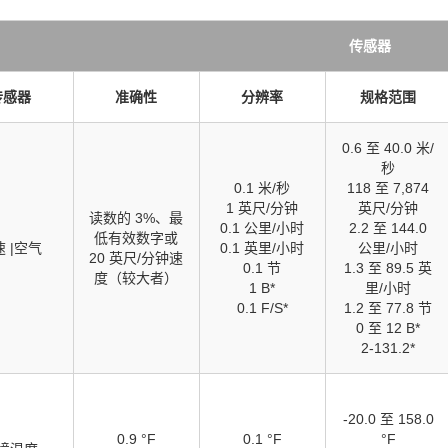
传感器
传感器
准确性
分辨率
规格范围
0.6 至 40.0 米/
秒
0.1 米/秒
118 至 7,874
1 英尺/分钟
英尺/分钟
读数的 3%、最
0.1 公里/小时
2.2 至 144.0
低有效数字或
 |空气
0.1 英里/小时
公里/小时
20 英尺/分钟速
0.1 节
1.3 至 89.5 英
度（较大者）
1 B*
里/小时
0.1 F/S*
1.2 至 77.8 节
0 至 12 B*
2-131.2*
-20.0 至 158.0
0.9 °F
0.1 °F
°F