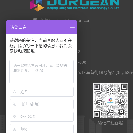
邮箱：sales@dorgean.com
请您留言
邮编：100088
感谢您的关注，当前客服人员不在
电话：0l0-5286777I
线，请填写一下您的信息，我们会
尽快和您联系。
手机：138 1111 I452
传真：0I0-8235l027-808
联系地址：北京市顺义区军营街16号院7号5层525
扫码查看移动端
微信在线客服