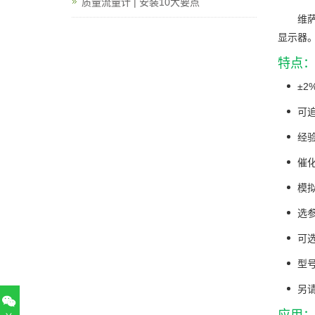
质量流量计 | 安装10大要点
维萨
显示器
特点
±2
可
经验
催化
模拟
选
可
型号
另
应用