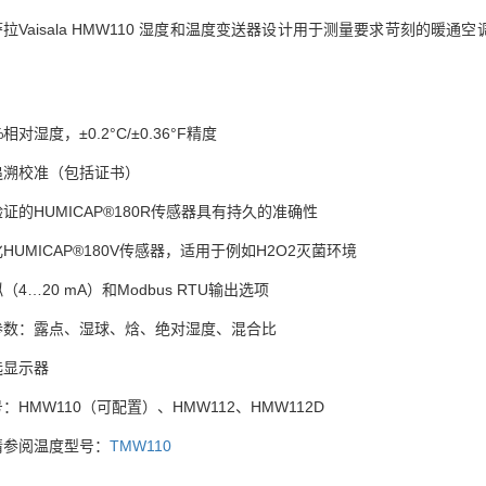
拉Vaisala HMW110 湿度和温度变送器设计用于测量要求苛刻的暖
。
：
%相对湿度，±0.2°C/±0.36°F精度
追溯校准（包括证书）
证的HUMICAP®180R传感器具有持久的准确性
HUMICAP®180V传感器，适用于例如H2O2灭菌环境
（4…20 mA）和Modbus RTU输出选项
参数：露点、湿球、焓、绝对湿度、混合比
选显示器
：HMW110（可配置）、HMW112、HMW112D
请参阅温度型号：
TMW110
：