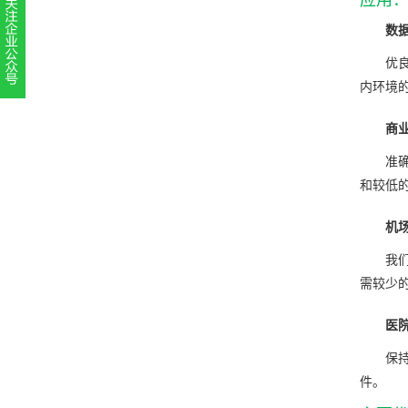
数
优
内环境
扫一扫，关注官方账号
010-52867771
商
准
和较低
机
我
需较少
医
保
件。