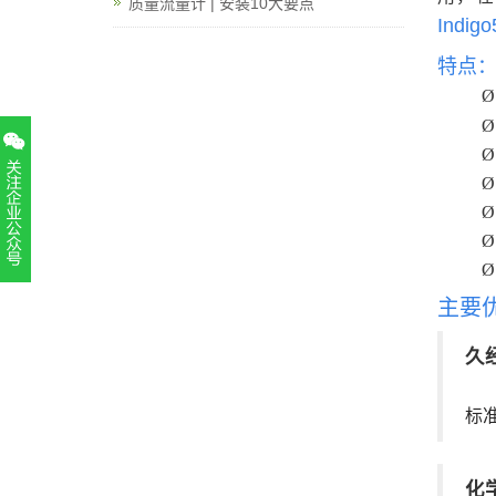
质量流量计 | 安装10大要点
Indigo
特点
Ø
Ø
Ø
Ø
Ø
Ø
Ø
扫一扫，关注官方账号
主要
010-52867771
久经
标
化