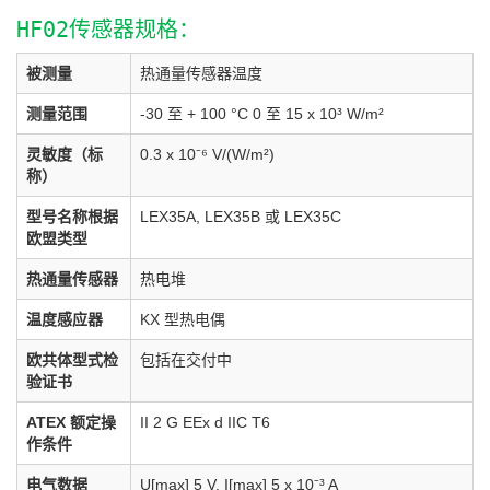
HF02传感器规格：
被测量
热通量传感器温度
测量范围
-30 至 + 100 °C 0 至 15 x 10³ W/m²
灵敏度（标
0.3 x 10⁻⁶ V/(W/m²)
称）
型号名称根据
LEX35A, LEX35B 或 LEX35C
欧盟类型
热通量传感器
热电堆
温度感应器
KX 型热电偶
欧共体型式检
包括在交付中
验证书
ATEX 额定操
II 2 G EEx d IIC T6
作条件
电气数据
U[max] 5 V, I[max] 5 x 10⁻³ A