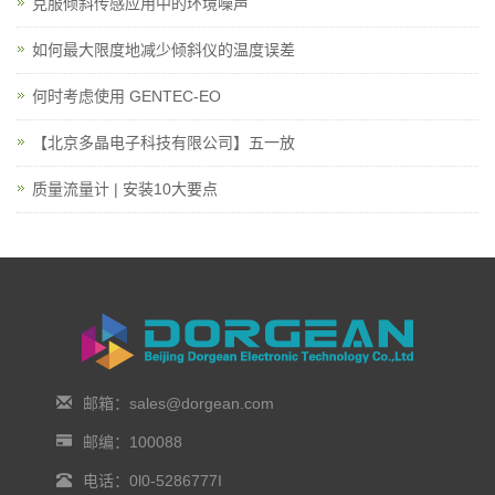
克服倾斜传感应用中的环境噪声
如何最大限度地减少倾斜仪的温度误差
何时考虑使用 GENTEC-EO
【北京多晶电子科技有限公司】五一放
质量流量计 | 安装10大要点
邮箱：sales@dorgean.com
邮编：100088
电话：0l0-5286777I