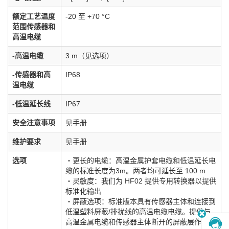
额定工艺温度
-20 至 +70 °C
范围传感器和
高温电缆
-高温电缆
3 m（见选项）
-传感器和高
IP68
温电缆
-低温延长线
IP67
安全注意事项
见手册
维护要求
见手册
选项
・更长的电缆：高温金属护套电缆和低温延长电
缆的标准长度为3m。两者均可延长至 100 m
・灵敏度：我们为 HF02 提供专用转换器以提供
标准化输出
・屏蔽选项：标准版本具有传感器主体和连接到
低温塑料屏蔽/排扰线的高温电缆电缆。提供与
高温金属电缆和传感器主体断开的屏蔽层作为选