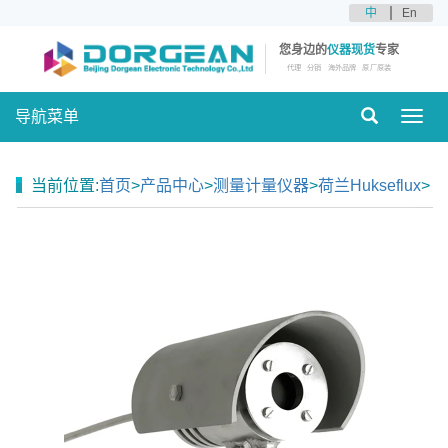
中
En
您身边的
仪器现货
专家
代理
分销
海外品牌
原厂原装
导航菜单
Toggl
navig
当前位置:
首页
>
产品中心
>
测量计量仪器
>
荷兰Hukseflux
>