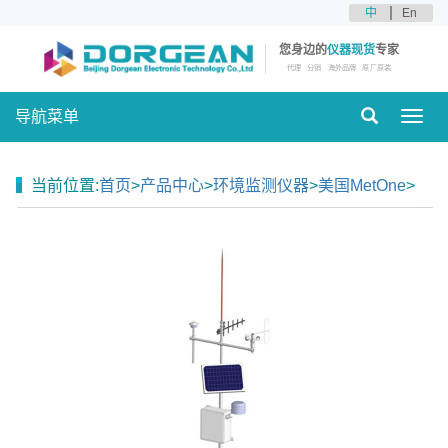
中
En
您身边的
仪器现货
专家
代理
分销
海外品牌
原厂原装
导航菜单
Toggl
navig
当前位置:
首页
>
产品中心
>
环境监测仪器
>
美国MetOne
>