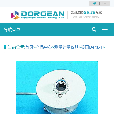
中
En
您身边的
仪器现货
专家
代理
分销
海外品牌
原厂原装
导航菜单
Toggl
navig
当前位置:
首页
>
产品中心
>
测量计量仪器
>
英国Delta-T
>