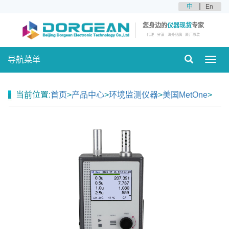
中
En
您身边的
仪器现货
专家
代理
分销
海外品牌
原厂原装
导航菜单
Toggl
navig
当前位置:
首页
>
产品中心
>
环境监测仪器
>
美国MetOne
>