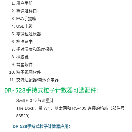
用户手册
等速进样口
EVA手提箱
USB电缆
零微粒过滤器
校准证书
相对湿度和温度探头
橡胶靴
彗星软件
粒子视图软件
交流适配器/电池充电器
DR-528手持式粒子计数器可选配件：
Swift 6.0 空气流量计
The Dock，带 Wifi、以太网和 RS-485 连接的坞站（部件号
83529）
DR-528手持式粒子计数器应用：