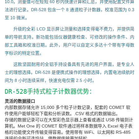
10.0。测量值可在短短 60 秒内快速计算和汇总，并使用配置文件算
法进行记录。DR-528 包含一个 8 通道粒子计数器，校准范围为 0.3
至 10 微米。
升级的全彩 LCD 显示屏让测量和选择变得毫不费力，并提供简
单的导航支持。新功能包括仪器健康检查、可修改的操作条件、内
部工具箱和校准日期。此外，用户可以自定义多达十个带有字母数
字标识的特定位置。
这款坚固耐用的全铝手持设备具有先进的用户界面，是专业人
士的理想选择。DR-528 是便携式操作的理想选择，内置电池续航时
间为 8 小时连续采样，快速充电仅需 2.5 小时。
DR-528手持式粒子计数器优势：
灵活的数据接口
内部数据存储允许 15,000 多个粒子计数记录，配套的 COMET 软
件使用户能够轻松下载和分析读数。.CSV 格式的数据输出。
存储的数据记录可以在大型彩色显示器上查看或通过 USB 传输到计
算机。Met One 的 COMET 软件通过将样本数据导入 Excel 电子表
格的功能使文件传输变得容易。使用带有 WiFi、以太网和 RS-485
连接的全新可选坞站，使数据传输更加轻松。