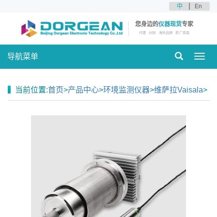
中
En
您身边的
仪器现货
专家
代理
分销
海外品牌
原厂原装
导航菜单
Toggl
navig
当前位置:
首页
>
产品中心
>
环境监测仪器
>
维萨拉Vaisala
>