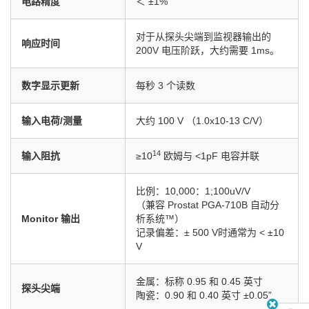
电路精度
＜ ±1%
对于从探头尖端到监视器输出的
响应时间
200V 电压阶跃，大约需要 1ms。
数字显示更新
每秒 3 个读数
输入电荷/测量
大约 100 V （1.0x10-13 C/V）
14
输入阻抗
≥10
欧姆与 <1pF 电容并联
比例：10,000：1;100uV/V
（兼容 Prostat PGA-710B 自动分
Monitor 输出
析系统™）
记录偏差：± 500 V时通常为 < ±10
V
金属：标称 0.95 和 0.45 英寸
探头尖端
陶瓷：0.90 和 0.40 英寸 ±0.05”