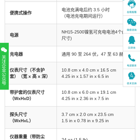
电池充满电后约 3.5 小时
便携式操作
（电池充电期间运行）
NH15-2500镍氢可充电电池4个(AA
电源
尺寸)
充电器
通用 90 至 264 伏，47 至 63 赫兹
仪表尺寸（不含护
10.8 cm x 4.0 cm x 16.5 cm
套）（宽 x 高 x 深）
4.25 in x 1.57 in x 6.5 in
扫一扫，关注官方账号
带护套的仪表尺寸
10.8 cm x 6.0 cm x 19.1 cm
010-52867771
（WxHxD）
4.25 in x 2.36 in x 7.5 in
探头尺寸
3.7 cm x 2.0 cm x 23.5 cm
（WxHxL）
1.5 in x 0.78 in x 9.25 in
仪器重量（带防尘
24 oz (1.5 lb)