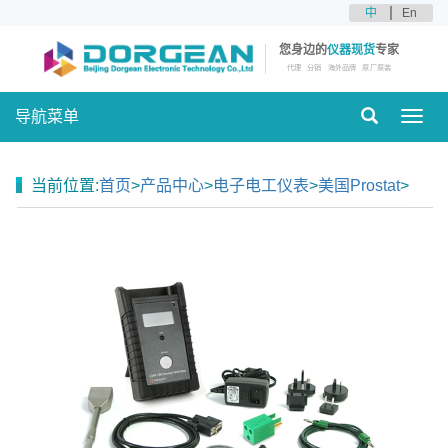
中
En
您身边的
仪器现货
专家
代理
分销
海外品牌
原厂原装
导航菜单
Toggl
navig
当前位置:
首页
>
产品中心
>
电子电工仪表
>
美国Prostat
>