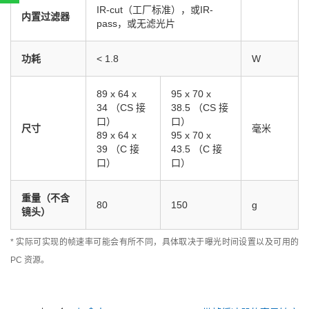
扫一扫，关注官方账号
IR-cut（工厂标准），或IR-
内置过滤器
010-52867771
pass，或无滤光片
功耗
< 1.8
W
89 x 64 x
95 x 70 x
34 （CS 接
38.5 （CS 接
口）
口）
尺寸
毫米
89 x 64 x
95 x 70 x
39 （C 接
43.5 （C 接
口）
口）
重量（不含
80
150
g
镜头）
* 实际可实现的帧速率可能会有所不同，具体取决于曝光时间设置以及可用的
PC 资源。