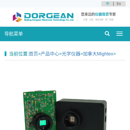
中
En
您身边的
仪器现货
专家
代理
分销
海外品牌
原厂原装
导航菜单
Toggl
navig
当前位置:
首页
>
产品中心
>
光学仪器
>
加拿大Mightex
>