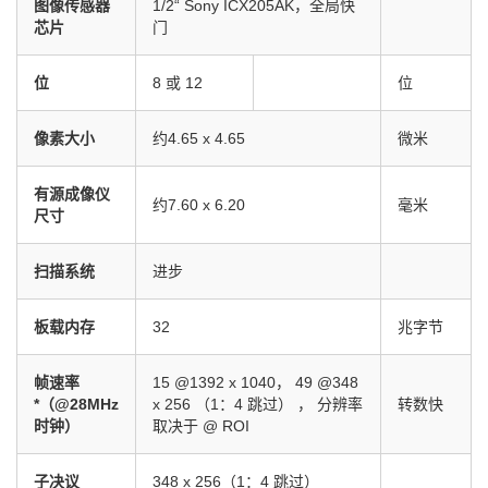
图像传感器
1/2“ Sony ICX205AK，全局快
芯片
门
位
8 或 12
位
像素大小
约4.65 x 4.65
微米
有源成像仪
约7.60 x 6.20
毫米
尺寸
扫描系统
进步
板载内存
32
兆字节
帧速率
15 @1392 x 1040， 49 @348
*（@28MHz
x 256 （1：4 跳过） ， 分辨率
转数快
时钟）
取决于 @ ROI
子决议
348 x 256（1：4 跳过）