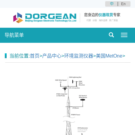
中
En
您身边的
仪器现货
专家
代理
分销
海外品牌
原厂原装
导航菜单
Toggl
navig
当前位置:
首页
>
产品中心
>
环境监测仪器
>
美国MetOne
>