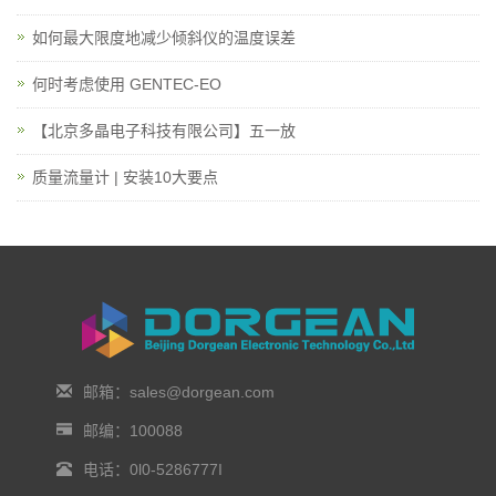
如何最大限度地减少倾斜仪的温度误差
何时考虑使用 GENTEC-EO
【北京多晶电子科技有限公司】五一放
质量流量计 | 安装10大要点
邮箱：sales@dorgean.com
邮编：100088
电话：0l0-5286777I