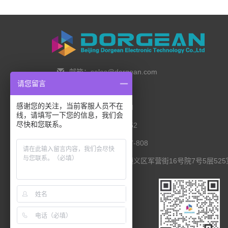
邮箱：sales@dorgean.com
请您留言
邮编：100088
感谢您的关注，当前客服人员不在
电话：0l0-5286777I
线，请填写一下您的信息，我们会
尽快和您联系。
手机：138 1111 I452
传真：0I0-8235l027-808
联系地址：北京市顺义区军营街16号院7号5层525