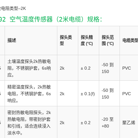
电阻类型–2K
-02 空气温度传感器（2米电缆）规格：
探头类
探头精
探头范
描述
电缆类
型
度 (°C)
围 (°C)
土壤温度探头2k热敏电
-50 到
阻，不锈钢护套，6s响
5
2k
± 0.2
PVC
150
应。
精密温度探头，2k热敏
-50 到
电阻，不锈钢护套，6s
5
2k
± 0.1(f)
PVC
150
响应。
密封热敏电阻探头，2k
热敏电阻，带密封护套
-20 至
5
2k
± 0.2
聚乙烯
和引线，适合连续浸入
+80
淡水中。