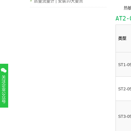
质量流量计 | 安装10大要点
热敏
AT2
类型
ST1-0
ST2-0
扫一扫，关注官方账号
010-52867771
ST3-0