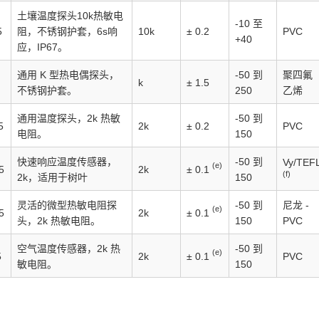
土壤温度探头10k热敏电
-10 至
阻，不锈钢护套，6s响
5
10k
± 0.2
PVC
+40
应，IP67。
通用 K 型热电偶探头，
-50 到
聚四氟
k
± 1.5
不锈钢护套。
250
乙烯
通用温度探头，2k 热敏
-50 到
5
2k
± 0.2
PVC
电阻。
150
快速响应温度传感器，
-50 到
Vy/TEF
(e)
5
2k
± 0.1
(f)
2k，适用于树叶
150
灵活的微型热敏电阻探
-50 到
尼龙 -
(e)
5
2k
± 0.1
头，2k 热敏电阻。
150
PVC
空气温度传感器，2k 热
-50 到
(e)
5
2k
± 0.1
PVC
敏电阻。
150