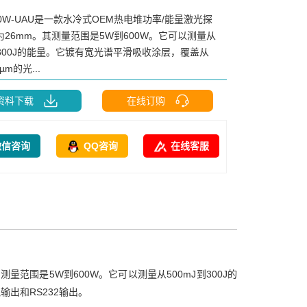
00W-UAU是一款水冷式OEM热电堆功率/能量激光探
为26mm。其测量范围是5W到600W。它可以测量从
到300J的能量。它镀有宽光谱平滑吸收涂层，覆盖从
2µm的光...
资料下载
在线订购
微信咨询
QQ咨询
在线客服
测量范围是5W到600W。它可以测量从500mJ到300J的
输出和RS232输出。