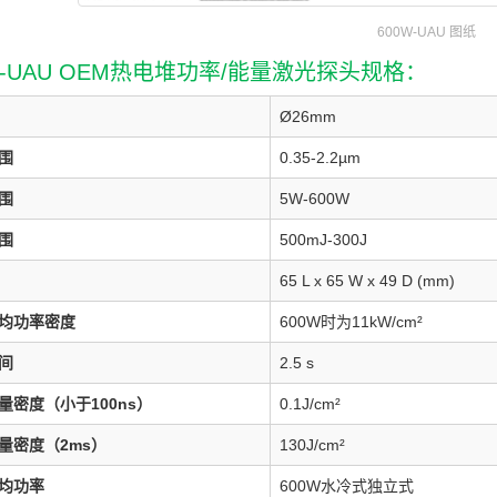
600W-UAU 图纸
W-UAU OEM热电堆功率/能量激光探头规格：
Ø26mm
围
0.35-2.2µm
围
5W-600W
围
500mJ-300J
65 L x 65 W x 49 D (mm)
均功率密度
600W时为11kW/cm²
间
2.5 s
量密度（小于100ns）
0.1J/cm²
量密度（2ms）
130J/cm²
均功率
600W水冷式独立式