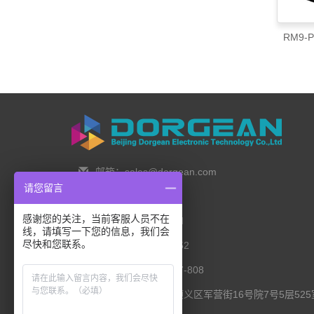
RM9-
邮箱：sales@dorgean.com
请您留言
邮编：100088
感谢您的关注，当前客服人员不在
电话：0l0-5286777I
线，请填写一下您的信息，我们会
尽快和您联系。
手机：138 1111 I452
传真：0I0-8235l027-808
联系地址：北京市顺义区军营街16号院7号5层525