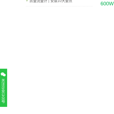
质量流量计 | 安装10大要点
600
扫一扫，关注官方账号
010-52867771