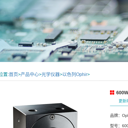
位置:
首页
>
产品中心
>
光学仪器
>
以色列Ophir
>
600
更新时
品牌：Oph
型号：600