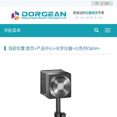
中
En
您身边的
仪器现货
专家
代理
分销
海外品牌
原厂原装
导航菜单
Toggl
navig
当前位置:
首页
>
产品中心
>
光学仪器
>
以色列Ophir
>