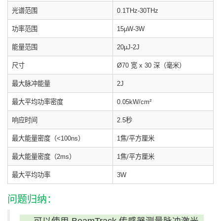
光谱范围
0.1THz-30THz
功率范围
15µW-3W
能量范围
20µJ-2J
尺寸
Ø70 宽 x 30 深（毫米）
最大脉冲能量
2J
最大平均功率密度
0.05kW/
cm²
响应时间
2.5秒
最大能量密度（<100ns）
1焦/平方厘米
最大能量密度（2ms）
1焦/平方厘米
最大平均功率
3W
问题归纳：
可以使用 BeamTrack 传感器测量脉冲激光