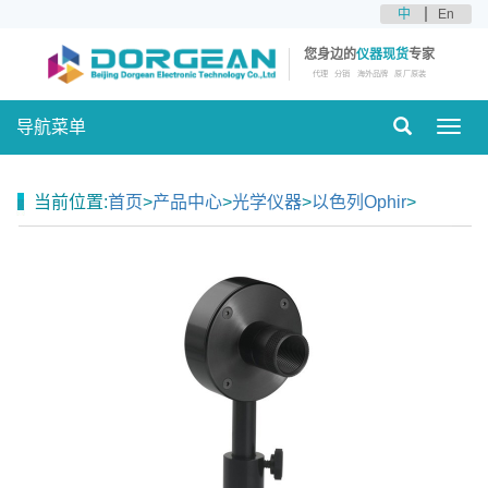
中
En
您身边的
仪器现货
专家
代理
分销
海外品牌
原厂原装
导航菜单
Toggl
navig
当前位置:
首页
>
产品中心
>
光学仪器
>
以色列Ophir
>