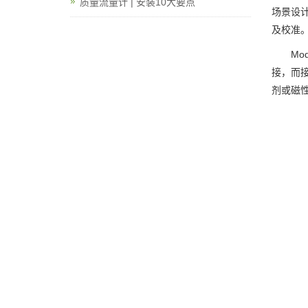
质量流量计 | 安装10大要点
场景设
及校准
Mo
接，而
剂或磁