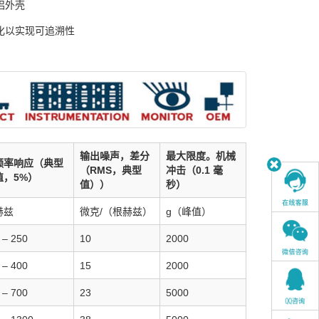
铝外壳
化以实现可追溯性
输出噪声，差分
最大限度。机械
频率响应（典型
（RMS，典型
冲击（0.1 毫
值，5%）
值））
秒）
赫兹
微克/（根赫兹）
g（峰值）
 – 250
10
2000
 – 400
15
2000
 – 700
23
5000