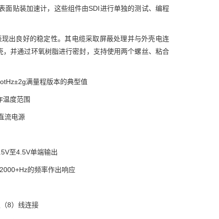
表面贴装加速计，这些组件由SDI进行单独的测试、编程
围内的温差表现出良好的稳定性。其电缆采取屏蔽处理并与外壳电连
壳，并通过环氧树脂进行密封，支持使用两个螺丝、粘合
ootHz±2g满量程版本的典型值
工作温度范围
直流电源
.5V至4.5V单端输出
2000+Hz的频率作出响应
（8）线连接