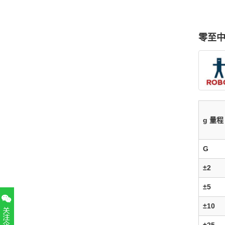
零至
g 量程
G
±2
±5
±10
±25