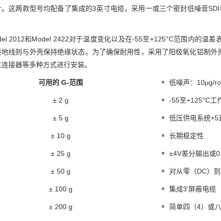
计。这两款型号均配备了集成的3英寸电缆，采用一或三个密封低噪音SDI
。
del 2012和Model 2422对于温度变化以及在-55至+125°C范
接地线则与外壳保持绝缘状态。为了确保耐用性，采用了阳极氧化铝制外
性连接器等多种方式进行安装。
可用的 G-范围
低噪声：10μg/r
± 2 g
-55至+125°C
± 5 g
低压供电系统+5
± 10 g
长期稳定性
± 25 g
±4V差分输出或0
± 50 g
对从零（DC）到
± 100 g
集成3'屏蔽电缆
± 200 g
简单四（4）或八