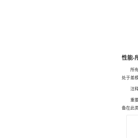
性能-
所有
处于差模
注释
重
备在此