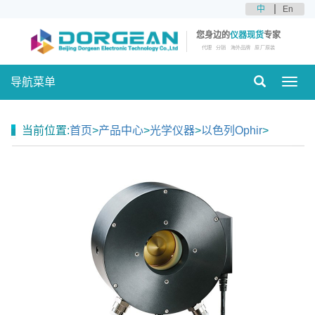
中
En
您身边的
仪器现货
专家
代理
分销
海外品牌
原厂原装
导航菜单
Toggl
navig
当前位置:
首页
>
产品中心
>
光学仪器
>
以色列Ophir
>