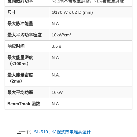
反向散射功率
~3.5%不带散点屏蔽，~1%带散点屏蔽
尺寸
Ø170 W x 82 D (mm)
最大脉冲能量
N.A.
最大平均功率密度
10kW/cm²
响应时间
3.5 s
最大能量密度
N.A.
（<100ns）
最大能量密度
N.A.
（2ms）
最大平均功率
16kW
BeamTrack 函数
N.A.
上一个：
SL-510：仰视式热电堆高温计