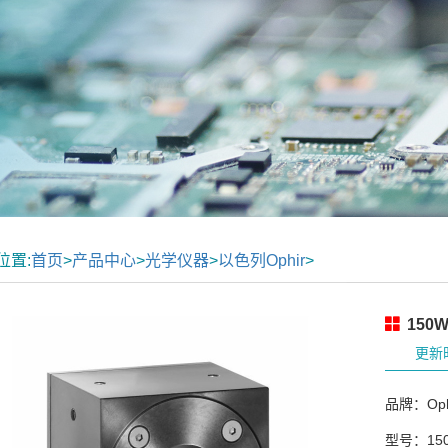
位置:
首页
>
产品中心
>
光学仪器
>
以色列Ophir
>
150
更新时
品牌：Oph
型号：150