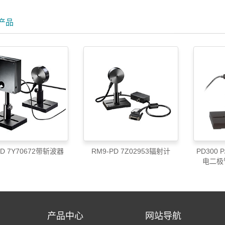
产品
PD 7Y70672带斩波器
RM9-PD 7Z02953辐射计
PD300 
电二极
产品中心
网站导航