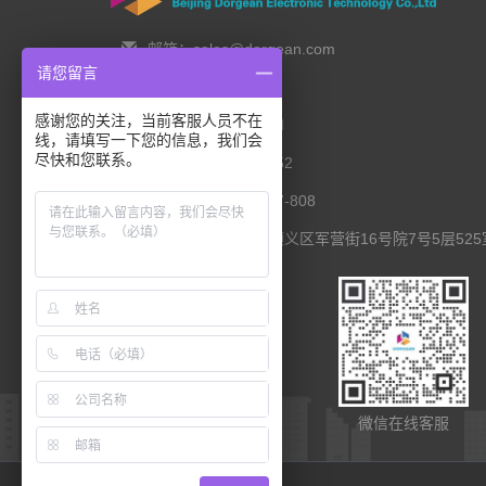
邮箱：sales@dorgean.com
请您留言
邮编：100088
感谢您的关注，当前客服人员不在
电话：0l0-5286777I
线，请填写一下您的信息，我们会
尽快和您联系。
手机：138 1111 I452
传真：0I0-8235l027-808
联系地址：北京市顺义区军营街16号院7号5层525
扫码查看移动端
微信在线客服