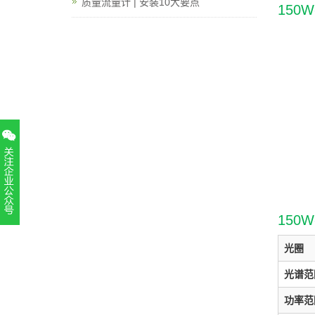
质量流量计 | 安装10大要点
150
150
扫一扫，关注官方账号
010-52867771
光圈
光谱范
功率范