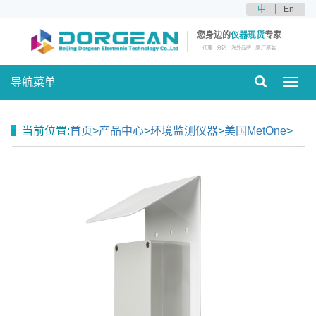
中
En
您身边的
仪器现货
专家
代理
分销
海外品牌
原厂原装
导航菜单
Toggl
navig
当前位置:
首页
>
产品中心
>
环境监测仪器
>
美国MetOne
>